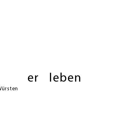
er
leben
 Würsten