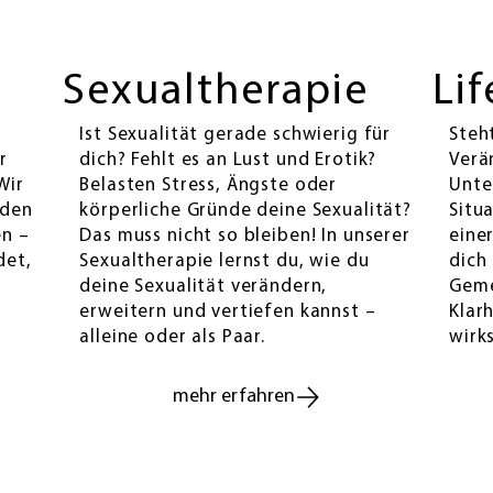
Sexualtherapie
Li
Ist Sexualität gerade schwierig für
Steh
r
dich? Fehlt es an Lust und Erotik?
Verä
Wir
Belasten Stress, Ängste oder
Unte
 den
körperliche Gründe deine Sexualität?
Situ
en –
Das muss nicht so bleiben! In unserer
eine
det,
Sexualtherapie lernst du, wie du
dich
deine Sexualität verändern,
Geme
erweitern und vertiefen kannst –
Klar
alleine oder als Paar.
wirk
mehr erfahren