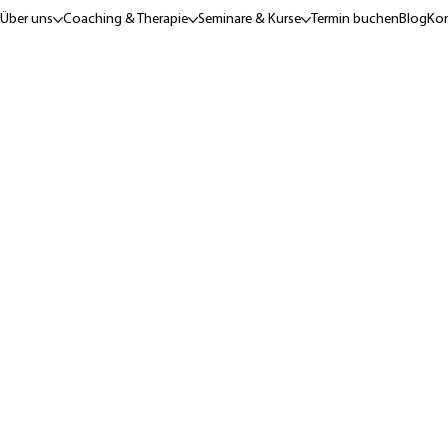
Über uns
Coaching & Therapie
Seminare & Kurse
Termin buchen
Blog
Kon