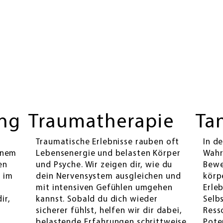
ung
Traumatherapie
Ta
r
Traumatische Erlebnisse rauben oft
In d
einem
Lebensenergie und belasten Körper
Wahr
en
und Psyche. Wir zeigen dir, wie du
Bewe
 im
dein Nervensystem ausgleichen und
körp
mit intensiven Gefühlen umgehen
Erle
ir,
kannst. Sobald du dich wieder
Selb
sicherer fühlst, helfen wir dir dabei,
Resso
belastende Erfahrungen schrittweise
Pote