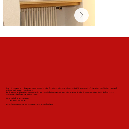
Unser Praxisraum ist 14 Quadratmeter gross und hat ebenfalls einen hochwertigen Eichenparkett. Wir vermieten ihn fest an einzelnen Wochentagen, auf
Anfrage auch an einzelnen Tagen.
Der Eingangs- und Wartebereich sowie der Pausen- und Aufenthaltsraum können mitbenutzt werden. Der Gruppenraum kann bei Bedarf zu einem
vergünstigten Tarif dazu gemietet werden.
Mietpreis für feste Vermietungen
1 Tag: Fr. 220.– pro Monat
Preise für mehrere Tage sowie Einzelvermietungen auf Anfrage.