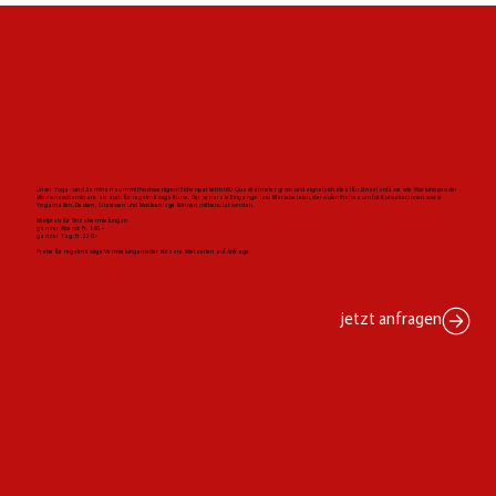
Unser Yoga- und Seminarraum mit hochwertigem Eichenparkett ist 60 Quadratmeter gross und eignet sich ideal für Einzelanlässe wie Workshops oder
Wochenendseminare als auch für regelmässige Kurse. Der separate Eingangs- und Wartebereich, der Aufenthaltsraum für Kursleiter:innen sowie
Yogamatten, Decken, Sitzkissen und Musikanlage können mitbenutzt werden.
Mietpreis für Einzelvermietungen
ganzer Abend: Fr. 150.–
ganzer Tag: Fr. 220.–
Preise für regelmässige Vermietungen oder kürzere Mietzeiten auf Anfrage.
jetzt anfragen