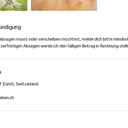
.
ündigung
absagen musst oder verschieben möchtest, melde dich bitte mindes
ürzerfristigen Absagen werde ich den fälligen Betrag in Rechnung stell
n
7 Zürich, Switzerland
eben.ch