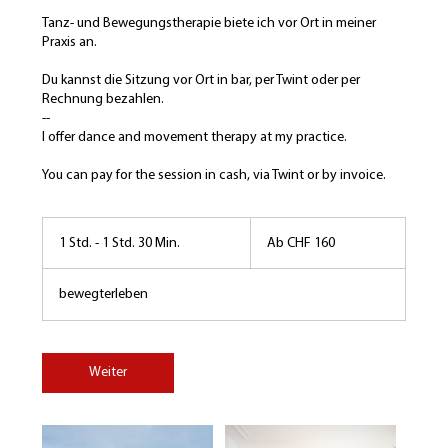
Tanz- und Bewegungstherapie biete ich vor Ort in meiner
Praxis an.
Du kannst die Sitzung vor Ort in bar, per Twint oder per
Rechnung bezahlen.
--
I offer dance and movement therapy at my practice.
Ab
160
1 Std. - 1 Std. 30 Min.
1
Ab CHF 160
Schweizer
Franken
S
t
bewegterleben
d
-
1
S
Weiter
t
d
3
0