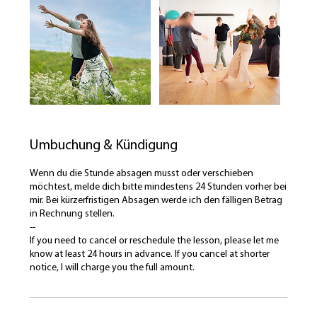
M
i
n
.
Umbuchung & Kündigung
Wenn du die Stunde absagen musst oder verschieben
möchtest, melde dich bitte mindestens 24 Stunden vorher bei
mir. Bei kürzerfristigen Absagen werde ich den fälligen Betrag
in Rechnung stellen.
--
If you need to cancel or reschedule the lesson, please let me
know at least 24 hours in advance. If you cancel at shorter
notice, I will charge you the full amount.