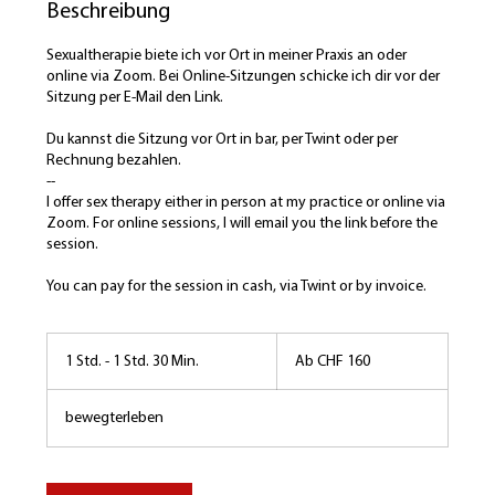
Beschreibung
Sexualtherapie biete ich vor Ort in meiner Praxis an oder
online via Zoom. Bei Online-Sitzungen schicke ich dir vor der
Sitzung per E-Mail den Link.
Du kannst die Sitzung vor Ort in bar, per Twint oder per
Rechnung bezahlen.
--
I offer sex therapy either in person at my practice or online via
Zoom. For online sessions, I will email you the link before the
session.
Ab
160
1 Std. - 1 Std. 30 Min.
1
Ab CHF 160
Schweizer
Franken
S
t
bewegterleben
d
-
1
S