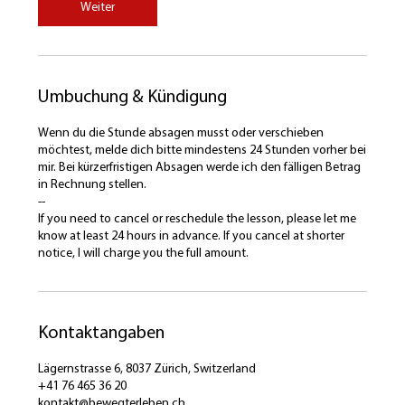
Weiter
t
d
3
0
M
Umbuchung & Kündigung
i
n
.
Wenn du die Stunde absagen musst oder verschieben
möchtest, melde dich bitte mindestens 24 Stunden vorher bei
mir. Bei kürzerfristigen Absagen werde ich den fälligen Betrag
in Rechnung stellen.
--
If you need to cancel or reschedule the lesson, please let me
know at least 24 hours in advance. If you cancel at shorter
notice, I will charge you the full amount.
Kontaktangaben
Lägernstrasse 6, 8037 Zürich, Switzerland
+41 76 465 36 20
kontakt@bewegterleben.ch