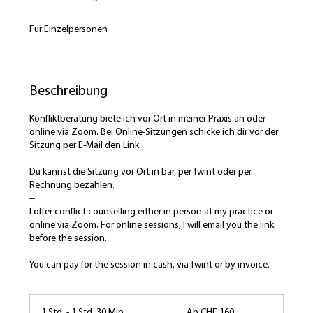
Für Einzelpersonen
Beschreibung
Konfliktberatung biete ich vor Ort in meiner Praxis an oder
online via Zoom. Bei Online-Sitzungen schicke ich dir vor der
Sitzung per E-Mail den Link.
Du kannst die Sitzung vor Ort in bar, per Twint oder per
Rechnung bezahlen.
--
I offer conflict counselling either in person at my practice or
online via Zoom. For online sessions, I will email you the link
before the session.
Ab
160
1 Std. - 1 Std. 30 Min.
1
Ab CHF 160