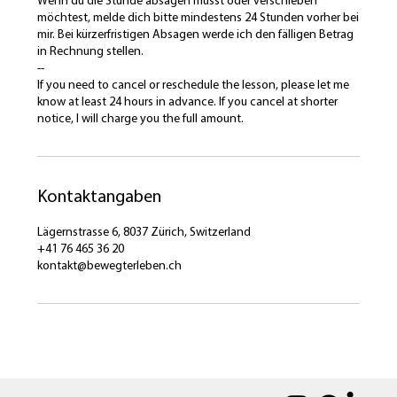
Wenn du die Stunde absagen musst oder verschieben
möchtest, melde dich bitte mindestens 24 Stunden vorher bei
mir. Bei kürzerfristigen Absagen werde ich den fälligen Betrag
in Rechnung stellen.
--
If you need to cancel or reschedule the lesson, please let me
know at least 24 hours in advance. If you cancel at shorter
notice, I will charge you the full amount.
Kontaktangaben
Lägernstrasse 6, 8037 Zürich, Switzerland
+41 76 465 36 20
kontakt@bewegterleben.ch