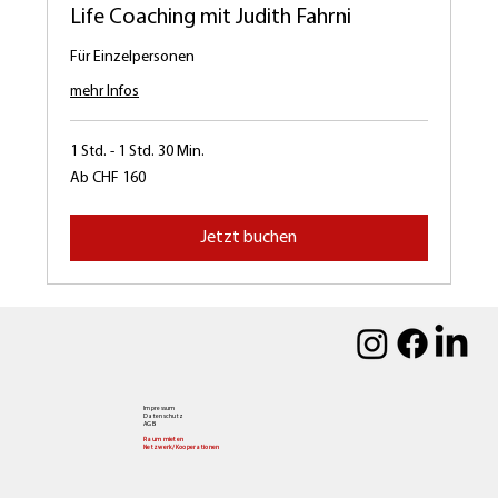
Life Coaching mit Judith Fahrni
Für Einzelpersonen
mehr Infos
1 Std. - 1 Std. 30 Min.
Ab
Ab CHF 160
160
Schweizer
Franken
Jetzt buchen
Impressum
Datenschutz
AGB
Raum mieten
Netzwerk/Kooperationen