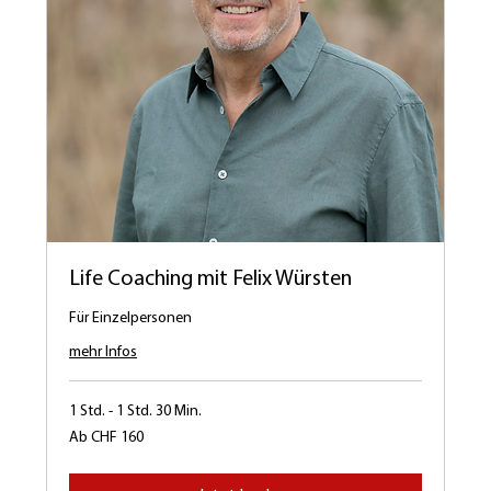
Life Coaching mit Felix Würsten
Für Einzelpersonen
mehr Infos
1 Std. - 1 Std. 30 Min.
Ab
Ab CHF 160
160
Schweizer
Franken